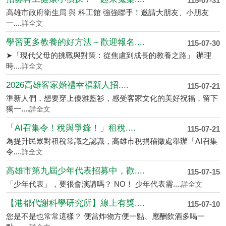
115-07-31
高雄市政府衛生局 與 科工館 強強聯手！邀請大朋友、小朋友
一....
詳全文
學習更多教養的好方法～歡迎報名....
115-07-30
➤「現代父母的挑戰與對策：從焦慮到成長的教養之路」 辦理
時....
詳全文
2026高雄客家婚禮幸福新人招....
115-07-21
準新人們，想要穿上優雅藍衫，感受客家文化的美好祝福，留下
獨一....
詳全文
「AI召集令！稅與爭鋒！」租稅....
115-07-21
為提升民眾對租稅常識之認識，高雄市稅捐稽徵處舉辦「AI召集
令....
詳全文
高雄市第九屆少年代表招募中，歡....
115-07-15
「少年代表」，要很會演講嗎？ NO！ 少年代表需....
詳全文
【港都代謝科學研究所】線上有獎....
115-07-10
您是不是也常常這樣？ 便當炸物方便一點、應酬飲酒多喝一