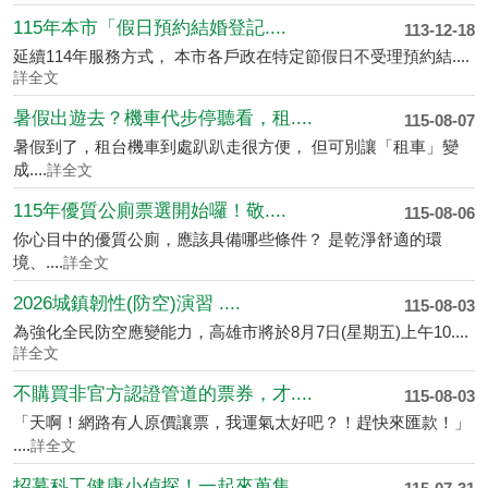
115年本市「假日預約結婚登記....
113-12-18
延續114年服務方式， 本市各戶政在特定節假日不受理預約結....
詳全文
暑假出遊去？機車代步停聽看，租....
115-08-07
暑假到了，租台機車到處趴趴走很方便， 但可別讓「租車」變
成....
詳全文
115年優質公廁票選開始囉！敬....
115-08-06
你心目中的優質公廁，應該具備哪些條件？ 是乾淨舒適的環
境、....
詳全文
2026城鎮韌性(防空)演習 ....
115-08-03
為強化全民防空應變能力，高雄市將於8月7日(星期五)上午10....
詳全文
不購買非官方認證管道的票券，才....
115-08-03
「天啊！網路有人原價讓票，我運氣太好吧？！趕快來匯款！」
....
詳全文
招募科工健康小偵探！一起來蒐集....