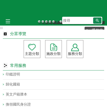
跳到主要內容區塊
搜
假電話，真詐騙，請小心偽冒戶政人員騙
請依居住事實申報遷徙登記，無居住事
高雄市結婚拍照主題背板，歡迎多加
高雄市各戶政受理「假日預約結婚
非經當事人委託勿任意冒辦；如
100年6月起規費收據電子化
線上申辦戶籍登記五步驟，
112年起成年年齡調降為1
進入戶所請自主落實防
尋
:::
播放中
分眾導覽
主題分類
施政分類
服務分類
常用服務
印鑑證明
歸化國籍
英文戶籍謄本
換領國民身分證