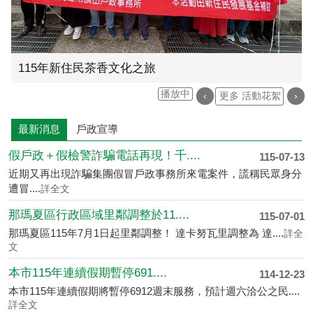
115年新住民茶香文化之旅
播放中
‹
更多 活動花絮
›
最新消息
戶政宣導
假戶政＋假檢警詐騙電話再現！千....
115-07-13
近期又再出現詐騙集團假冒戶政事務所來電案件，謊稱民眾身分
遭冒....
詳全文
那瑪夏區行政區域里鄰調整於11....
115-07-01
那瑪夏區115年7月1日起里鄰調整！ 達卡努瓦里調整為 達....
詳全
文
本市115年連續假期暫停691....
114-12-23
本市115年連續假期將暫停6912週末服務，預計週六洽公之民....
詳全文