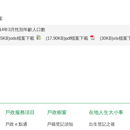
案
14年3月性別年齡人口數
.45KB)ods檔案下載
(17.90KB)pdf檔案下載
(30KB)xls檔
戶政服務項目
戶政櫥窗
在地人生大小事
戶政 e 點通
戶籍登記須知
出生登記之後