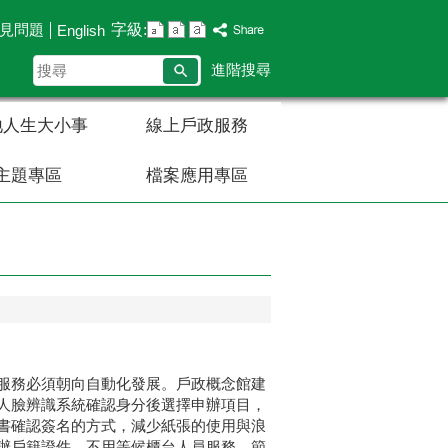
字級:
見問題
English
搜
進階搜尋
尋
地人生大小事
線上戶政服務
主題專區
檔案應用專區
服務必須朝向自動化發展。戶政概念館建
人臉辨識系統確認身分後選擇申辦項目，
書確認簽名的方式，減少紙張的使用與浪
辦戶籍證件，不用等候櫃台人員服務，節