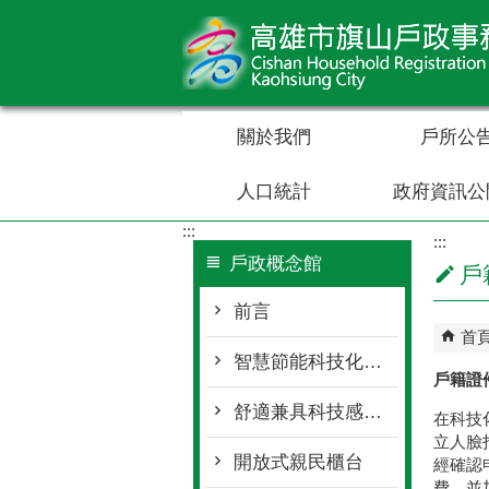
跳到主要內容區塊
關於我們
戶所公
人口統計
政府資訊公
:::
:::
戶政概念館
戶
前言
首
智慧節能科技化外觀設計
戶籍證
舒適兼具科技感等候區
在科技
立人臉
開放式親民櫃台
經確認
費，並