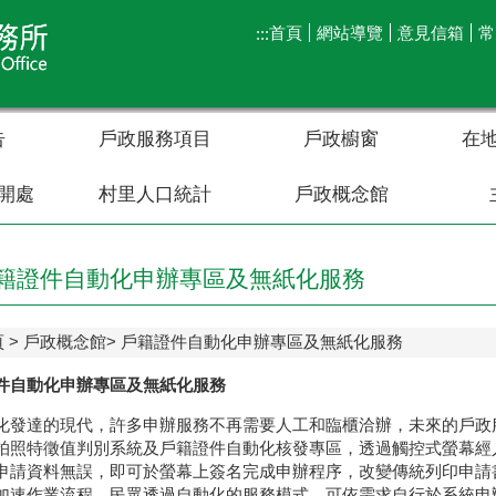
首頁
網站導覽
意見信箱
常
:::
告
戶政服務項目
戶政櫥窗
在
開處
村里人口統計
戶政概念館
籍證件自動化申辦專區及無紙化服務
頁
戶政概念館
戶籍證件自動化申辦專區及無紙化服務
件自動化申辦
專區
及無紙化服務
化發達的現代，許多申辦服務不再需要人工和臨櫃洽辦，未來的戶政
拍照特徵值判別系統及戶籍證件自動化核發專區，透過觸控式螢幕經
申請資料無誤，即可於螢幕上簽名完成申辦程序，改變傳統列印申請
加速作業流程。民眾透過自動化的服務模式，可依需求自行於系統申